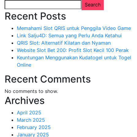
Search
Recent Posts
Memahami Slot QRIS untuk Penggila Video Game
Link Salju4D: Semua yang Perlu Anda Ketahui
QRIS Slot: Alternatif Kilatan dan Nyaman
Website Slot Bet 200: Profit Slot Kecil 100 Perak
Keuntungan Menggunakan Kudatogel untuk Togel
Online
Recent Comments
No comments to show.
Archives
April 2025
March 2025
February 2025
January 2025