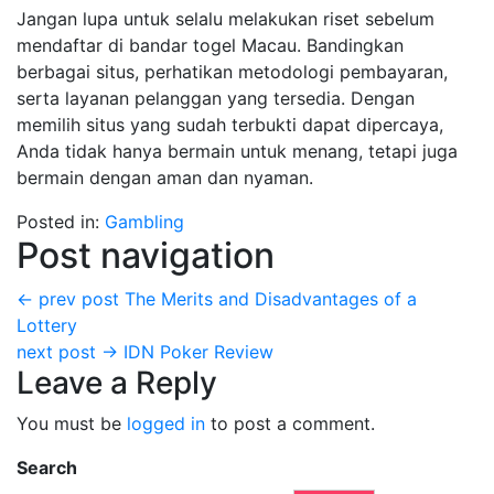
Jangan lupa untuk selalu melakukan riset sebelum
mendaftar di bandar togel Macau. Bandingkan
berbagai situs, perhatikan metodologi pembayaran,
serta layanan pelanggan yang tersedia. Dengan
memilih situs yang sudah terbukti dapat dipercaya,
Anda tidak hanya bermain untuk menang, tetapi juga
bermain dengan aman dan nyaman.
Posted in:
Gambling
Post navigation
← prev post
The Merits and Disadvantages of a
Lottery
next post →
IDN Poker Review
Leave a Reply
You must be
logged in
to post a comment.
Search