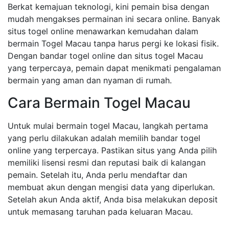
Berkat kemajuan teknologi, kini pemain bisa dengan
mudah mengakses permainan ini secara online. Banyak
situs togel online menawarkan kemudahan dalam
bermain Togel Macau tanpa harus pergi ke lokasi fisik.
Dengan bandar togel online dan situs togel Macau
yang terpercaya, pemain dapat menikmati pengalaman
bermain yang aman dan nyaman di rumah.
Cara Bermain Togel Macau
Untuk mulai bermain togel Macau, langkah pertama
yang perlu dilakukan adalah memilih bandar togel
online yang terpercaya. Pastikan situs yang Anda pilih
memiliki lisensi resmi dan reputasi baik di kalangan
pemain. Setelah itu, Anda perlu mendaftar dan
membuat akun dengan mengisi data yang diperlukan.
Setelah akun Anda aktif, Anda bisa melakukan deposit
untuk memasang taruhan pada keluaran Macau.