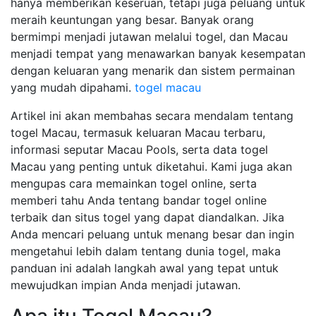
hanya memberikan keseruan, tetapi juga peluang untuk
meraih keuntungan yang besar. Banyak orang
bermimpi menjadi jutawan melalui togel, dan Macau
menjadi tempat yang menawarkan banyak kesempatan
dengan keluaran yang menarik dan sistem permainan
yang mudah dipahami.
togel macau
Artikel ini akan membahas secara mendalam tentang
togel Macau, termasuk keluaran Macau terbaru,
informasi seputar Macau Pools, serta data togel
Macau yang penting untuk diketahui. Kami juga akan
mengupas cara memainkan togel online, serta
memberi tahu Anda tentang bandar togel online
terbaik dan situs togel yang dapat diandalkan. Jika
Anda mencari peluang untuk menang besar dan ingin
mengetahui lebih dalam tentang dunia togel, maka
panduan ini adalah langkah awal yang tepat untuk
mewujudkan impian Anda menjadi jutawan.