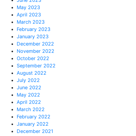
June 2023
May 2023
April 2023
March 2023
February 2023
January 2023
December 2022
November 2022
October 2022
September 2022
August 2022
July 2022
June 2022
May 2022
April 2022
March 2022
February 2022
January 2022
December 2021