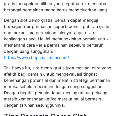
gratis merupakan pilihan yang tepat untuk mencoba
berbagai permainan tanpa harus mengeluarkan uang.
Dengan slot demo gratis, pemain dapat menguji
berbagai fitur permainan seperti bonus, putaran gratis,
dan mekanisme permainan lainnya tanpa risiko
kehilangan uang. Hal ini memungkinkan pemain untuk
memahami cara kerja permainan sebelum bertaruh
dengan uang sungguhan.
https://www.shopsmallmaui.com/
Tak hanya itu, slot demo gratis juga menjadi cara yang
efektif bagi pemain untuk mengevaluasi tingkat
kemenangan potensial dan melatih strategi permainan
mereka sebelum bermain dengan uang sungguhan.
Dengan begitu, pemain dapat meningkatkan peluang
meraih kemenangan ketika mereka mulai bermain
dengan taruhan sesungguhnya.