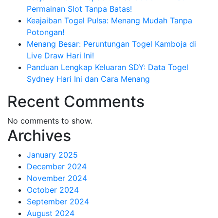
Permainan Slot Tanpa Batas!
Keajaiban Togel Pulsa: Menang Mudah Tanpa
Potongan!
Menang Besar: Peruntungan Togel Kamboja di
Live Draw Hari Ini!
Panduan Lengkap Keluaran SDY: Data Togel
Sydney Hari Ini dan Cara Menang
Recent Comments
No comments to show.
Archives
January 2025
December 2024
November 2024
October 2024
September 2024
August 2024