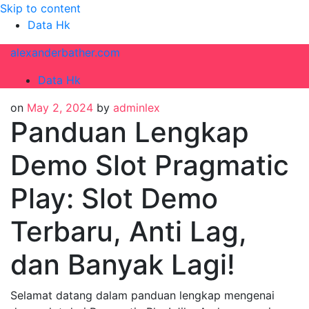
Skip to content
Data Hk
alexanderbather.com
Data Hk
on
May 2, 2024
by
adminlex
Panduan Lengkap
Demo Slot Pragmatic
Play: Slot Demo
Terbaru, Anti Lag,
dan Banyak Lagi!
Selamat datang dalam panduan lengkap mengenai