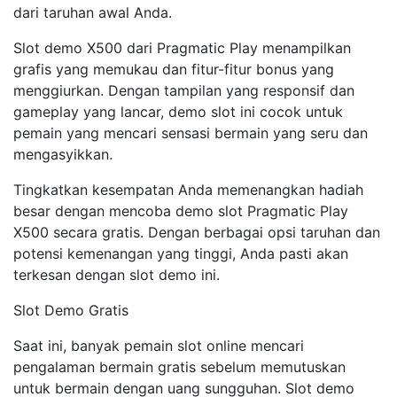
dari taruhan awal Anda.
Slot demo X500 dari Pragmatic Play menampilkan
grafis yang memukau dan fitur-fitur bonus yang
menggiurkan. Dengan tampilan yang responsif dan
gameplay yang lancar, demo slot ini cocok untuk
pemain yang mencari sensasi bermain yang seru dan
mengasyikkan.
Tingkatkan kesempatan Anda memenangkan hadiah
besar dengan mencoba demo slot Pragmatic Play
X500 secara gratis. Dengan berbagai opsi taruhan dan
potensi kemenangan yang tinggi, Anda pasti akan
terkesan dengan slot demo ini.
Slot Demo Gratis
Saat ini, banyak pemain slot online mencari
pengalaman bermain gratis sebelum memutuskan
untuk bermain dengan uang sungguhan. Slot demo